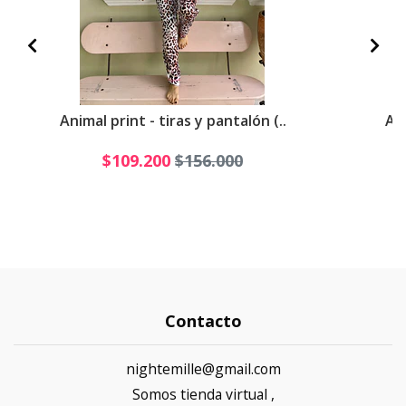
Animal print - tiras y pantalón (..
Ani
$109.200
$156.000
Contacto
nightemille@gmail.com
Somos tienda virtual ,