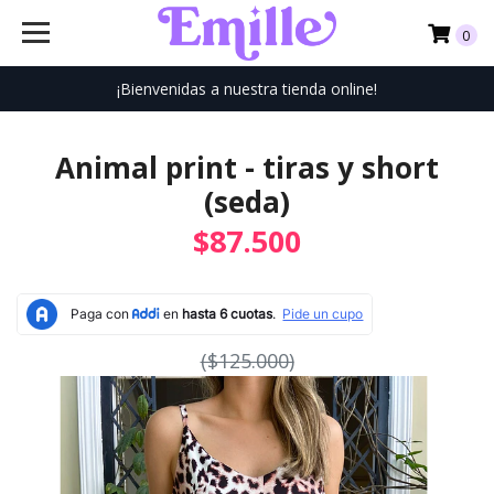
0
¡Bienvenidas a nuestra tienda online!
Animal print - tiras y short
(seda)
$87.500
($125.000)