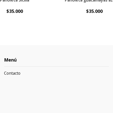
Pañoleta Sicilia
Pañoleta guacamayas az
$35.000
$35.000
Menú
Contacto